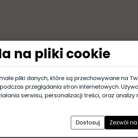
a na pliki cookie
ie
lowe, werniks, złoty szlagmetal
 małe pliki danych, które są przechowywane na T
 podczas przeglądania stron internetowych. Używ
ałania serwisu, personalizacji treści, oraz analizy
Dostosuj
Zezwól na
ga ramy