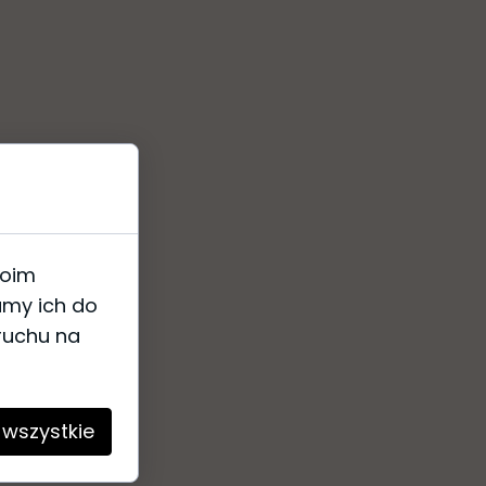
woim
amy ich do
 ruchu na
 wszystkie