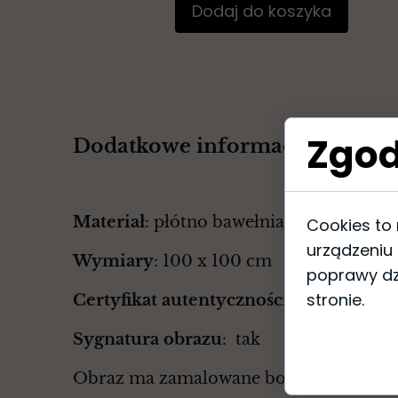
Dodaj do koszyka
Zgod
Dodatkowe informacje o obraz
Materiał
: płótno bawełniane, farby akry
Cookies to
urządzeniu
Wymiary
: 100 x 100 cm
poprawy dzi
stronie.
Certyfikat autentyczności
: tak
Sygnatura obrazu
: tak
Obraz ma zamalowane boki - nie wyma