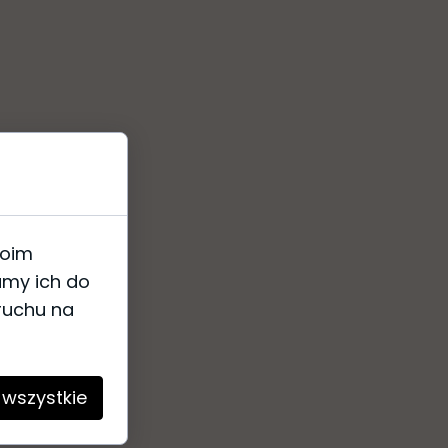
woim
amy ich do
 ruchu na
 wszystkie