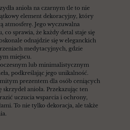
zydła anioła na czarnym tle to nie
wyjątkowy element dekoracyjny, który
ą atmosferę. Jego wyczuwalna
 co sprawia, że każdy detal staje się
doskonale odnajdzie się w eleganckich
strzeniach medytacyjnych, gdzie
zym miejscu.
woczesnym lub minimalistycznym
eła, podkreślając jego unikalność.
mitym prezentem dla osób ceniących
ę skrzydeł anioła. Przekazując ten
razić uczucia wsparcia i ochrony,
łami. To nie tylko dekoracja, ale także
ia.