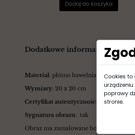
Dodaj do koszyka
Zgod
Dodatkowe informacje o obraz
Materiał
: płótno bawełniane, farby akr
Cookies to
urządzeniu
Wymiary
: 20 x 20 cm
poprawy dzi
stronie.
Certyfikat autentyczności
: tak
Sygnatura obrazu
: tak
Obraz ma zamalowane boki - nie wyma