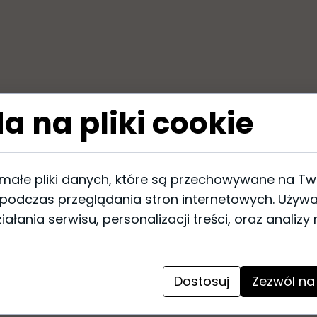
a na pliki cookie
ie
ylowe, werniks, struktura 3D
 małe pliki danych, które są przechowywane na T
 podczas przeglądania stron internetowych. Używ
ałania serwisu, personalizacji treści, oraz analizy
Dostosuj
Zezwól na
ga ramy