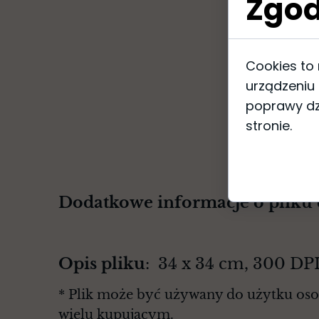
Zgod
Cookies to
urządzeniu
poprawy dzi
stronie.
Dodatkowe informacje o pliku
Opis pliku
: 34 x 34 cm, 300 D
* Plik może być używany do użytku osob
wielu kupującym.