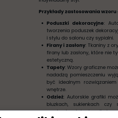
Przykłady zastosowania wzoru
Poduszki dekoracyjne
: Aut
tworzenia poduszek dekoracy
i stylu do salonu czy sypialni.
Firany i zasłony
: Tkaniny z o
firany lub zasłony, które nie t
estetyczną.
Tapety
: Wzory graficzne moż
nadadzą pomieszczeniu wyją
być idealnym rozwiązaniem
wnętrze.
Odzież
: Autorskie grafiki 
bluzkach, sukienkach czy 
garderoby staje się unikatowy