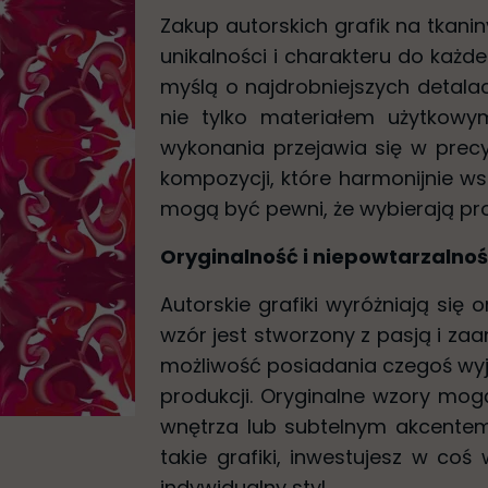
Zakup autorskich grafik na tkan
unikalności i charakteru do każde
myślą o najdrobniejszych detalac
nie tylko materiałem użytkowym
wykonania przejawia się w prec
kompozycji, które harmonijnie wsp
mogą być pewni, że wybierają pro
Oryginalność i niepowtarzalno
Autorskie grafiki wyróżniają się 
wzór jest stworzony z pasją i za
możliwość posiadania czegoś wyj
produkcji. Oryginalne wzory mog
wnętrza lub subtelnym akcentem
takie grafiki, inwestujesz w coś 
indywidualny styl.