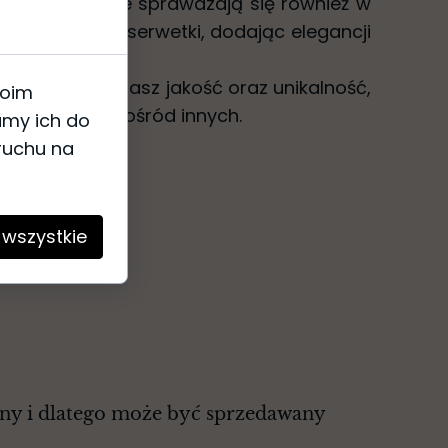
ficzne świetnie sprawdzają się również w
jak obrusy czy serwetki, dodając elegancji
zy przyjęć.
tkaniny, wybierasz jakość oraz unikalność,
woim
 garderobę spośród innych.
amy ich do
 ruchu na
 wszystkie
zny i dlatego może być sprzedawany