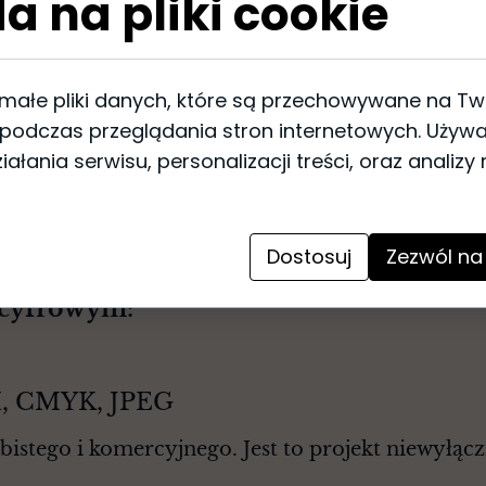
a na pliki cookie
Obrusy i serwetki
: Wzory gra
tekstyliach stołowych, takich 
podczas rodzinnych spotkań c
Inwestując w autorskie grafiki na 
 małe pliki danych, które są przechowywane na T
która wyróżnia Twoje wnętrze lub
 podczas przeglądania stron internetowych. Używ
ałania serwisu, personalizacji treści, oraz analizy
Dostosuj
Zezwól na
 cyfrowym:
PI, CMYK, JPEG
istego i komercyjnego. Jest to projekt niewyłąc