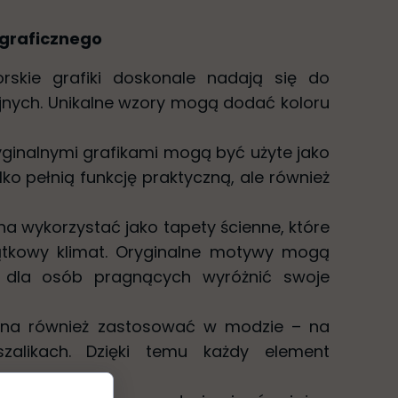
 graficznego
orskie grafiki doskonale nadają się do
jnych. Unikalne wzory mogą dodać koloru
ryginalnymi grafikami mogą być użyte jako
ylko pełnią funkcję praktyczną, ale również
na wykorzystać jako tapety ścienne, które
tkowy klimat. Oryginalne motywy mogą
 dla osób pragnących wyróżnić swoje
można również zastosować w modzie – na
szalikach. Dzięki temu każdy element
.