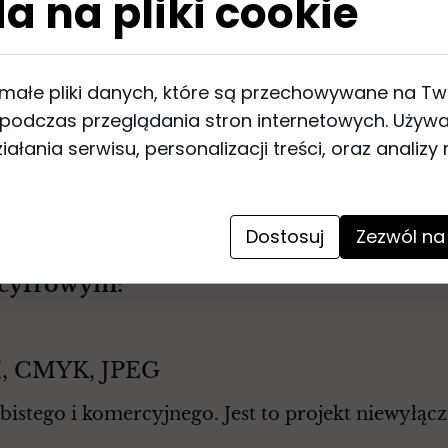
a na pliki cookie
Obrusy i serwetki
: Wzory gra
tekstyliach stołowych, takich 
podczas rodzinnych spotkań c
Inwestując w autorskie grafiki na 
 małe pliki danych, które są przechowywane na T
która wyróżnia Twoje wnętrze lub
 podczas przeglądania stron internetowych. Używ
ałania serwisu, personalizacji treści, oraz analizy
Dostosuj
Zezwól na
 cyfrowym:
PI, CMYK, JPEG
istego i komercyjnego. Jest to projekt niewyłąc