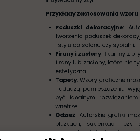
Przykłady zastosowania wzoru
Poduszki dekoracyjne
: Aut
tworzenia poduszek dekoracy
i stylu do salonu czy sypialni.
Firany i zasłony
: Tkaniny z o
firany lub zasłony, które nie t
estetyczną.
Tapety
: Wzory graficzne moż
nadadzą pomieszczeniu wyją
być idealnym rozwiązaniem
wnętrze.
Odzież
: Autorskie grafiki 
bluzkach, sukienkach czy 
garderoby staje się unikatowy