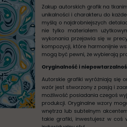
Zakup autorskich grafik na tkan
unikalności i charakteru do każde
myślą o najdrobniejszych detalac
nie tylko materiałem użytkowym
wykonania przejawia się w prec
kompozycji, które harmonijnie wsp
mogą być pewni, że wybierają pro
Oryginalność i niepowtarzalno
Autorskie grafiki wyróżniają się 
wzór jest stworzony z pasją i za
możliwość posiadania czegoś wyj
produkcji. Oryginalne wzory mog
wnętrza lub subtelnym akcentem
takie grafiki, inwestujesz w coś 
indywidualny styl.