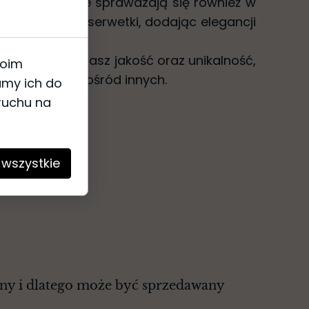
ficzne świetnie sprawdzają się również w
jak obrusy czy serwetki, dodając elegancji
zy przyjęć.
tkaniny, wybierasz jakość oraz unikalność,
woim
 garderobę spośród innych.
amy ich do
 ruchu na
 wszystkie
zny i dlatego może być sprzedawany