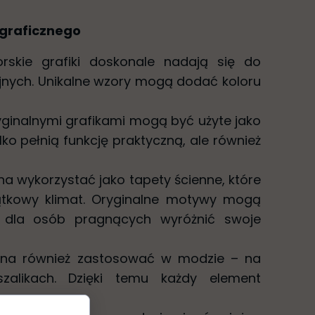
 graficznego
orskie grafiki doskonale nadają się do
jnych. Unikalne wzory mogą dodać koloru
ryginalnymi grafikami mogą być użyte jako
ylko pełnią funkcję praktyczną, ale również
na wykorzystać jako tapety ścienne, które
tkowy klimat. Oryginalne motywy mogą
 dla osób pragnących wyróżnić swoje
można również zastosować w modzie – na
szalikach. Dzięki temu każdy element
.