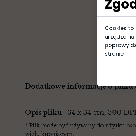
Zgod
Cookies to
urządzeniu
poprawy dzi
stronie.
Dodatkowe informacje o pliku
Opis pliku
: 34 x 34 cm, 300 D
* Plik może być używany do użytku osob
wielu kupującym.