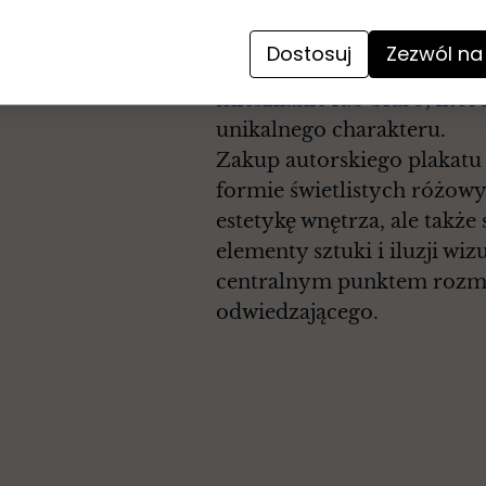
sztukę nowoczesną oraz desi
projektantów wnętrz czy mi
Dostosuj
Zezwól na
również świetnym upomink
mieszkanie lub biuro, któ
unikalnego charakteru.
Zakup autorskiego plakatu
formie świetlistych różowy
estetykę wnętrza, ale takż
elementy sztuki i iluzji wiz
centralnym punktem rozmo
odwiedzającego.