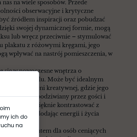
 nas na wiele sposobów. Przede
olności obserwacyjne i krytyczne
być źródłem inspiracji oraz pobudzać
zięki swojej dynamicznej formie, mogą
aksu lub wręcz przeciwnie – stymulować
ku plakatu z różowymi kręgami, jego
gą wpływać na nastrój pomieszczenia, w
je się w nowoczesne wnętrza o
ektycznym stylu. Może być idealnym
 czy przestrzeni kreatywnej, gdzie jego
ie mógł być podziwiany przez gości i
kręgi będą pięknie kontrastować z
woim
 oraz mebli, dodając energii i życia
amy ich do
 ruchu na
onałym prezentem dla osób ceniących