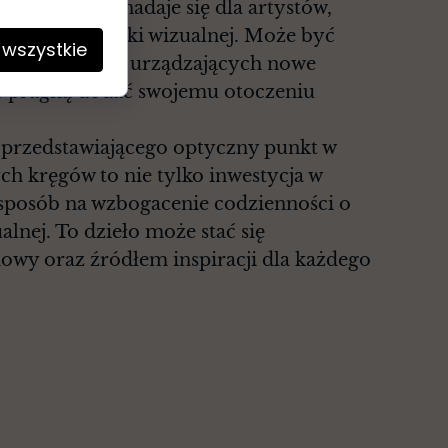
gn. Idealnie nadaje się dla artystów,
łośników sztuki wizualnej. Może być
 wszystkie
iem dla osób urządzających nowe
re pragną dodać swojemu otoczeniu
 przedstawiającego optyczny punkt w
ch kręgów to nie tylko inwestycja w
e sposób na wzbogacenie codzienności o
ualnej. To dzieło może stać się
wy oraz źródłem inspiracji dla każdego