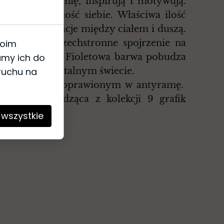
aszą wyobraźnię, inspirują i motywują.
elaks i pewność siebie. Właściwa ilość
wnoważone relacje między ciałem i duszą.
woim
możliwia wszechstronne spojrzenie na
amy ich do
owym aspekcie. Fioletowa barwa pobudza
 ruchu na
wiedzy” w mentalnym świecie.
 prezentem , oprawionym w antyramę.
ika pochodząca z kolekcji 9 grafik
 wszystkie