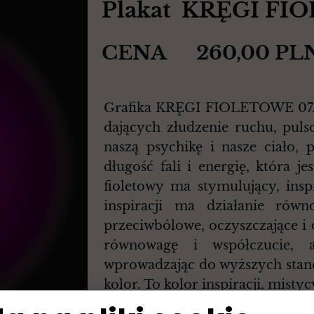
Plakat KRĘGI F
CENA 260,00 PL
Grafika KRĘGI FIOLETOWE 07A t
dających złudzenie ruchu, pul
naszą psychikę i nasze ciało,
długość fali i energię, która j
fioletowy ma stymulujący, ins
inspiracji ma działanie równo
przeciwbólowe, oczyszczające i
równowagę i współczucie, 
wprowadzając do wyższych stanó
kolor. To kolor inspiracji, misty