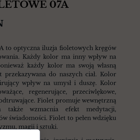
IOLETOWE 07A
N
o optyczna iluzja fioletowych kręgów
sowania. Każdy kolor ma inny wpływ na
 ponieważ każdy kolor ma swoją własną
est przekazywana do naszych ciał. Kolor
pirujący wpływ na umysł i duszę. Kolor
ważące, regenerujące, przeciwlękowe,
 odtruwające. Fiolet promuje wewnętrzną
a także wzmacnia efekt medytacji,
w świadomości. Fiolet to pełen wdzięku
cyzmu, magii i sztuki.