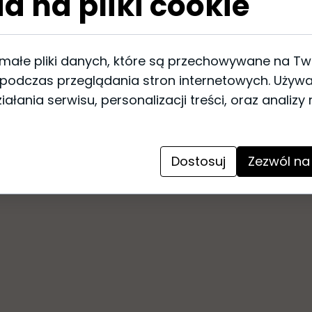
a na pliki cookie
Fioletowe odcienie pobudzają n
Dodają nam niezbędny spokój, r
„fioletowej energii” tworzy zró
 małe pliki danych, które są przechowywane na T
Kosmiczną świadomość, która u
 podczas przeglądania stron internetowych. Używ
życie, w fizycznym jak i duch
ałania serwisu, personalizacji treści, oraz analizy
jasność umysłu i poszukiwanie „
Grafika może być doskonałym
KRĘGI FIOLETOWE 07A to graf
OPTICAL ART .
Dostosuj
Zezwól na