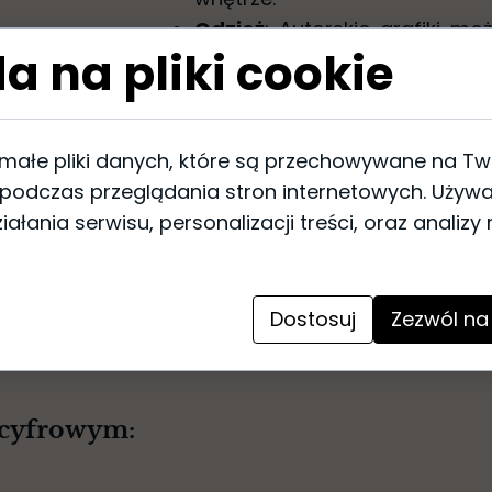
Odzież
: Autorskie grafiki 
a na pliki cookie
bluzkach, sukienkach czy 
garderoby staje się unikatowy
Obrusy i serwetki
: Wzory gra
tekstyliach stołowych, takich 
 małe pliki danych, które są przechowywane na T
podczas rodzinnych spotkań c
 podczas przeglądania stron internetowych. Używ
Inwestując w autorskie grafiki na 
ałania serwisu, personalizacji treści, oraz analizy
która wyróżnia Twoje wnętrze lub
Dostosuj
Zezwól na
 cyfrowym: