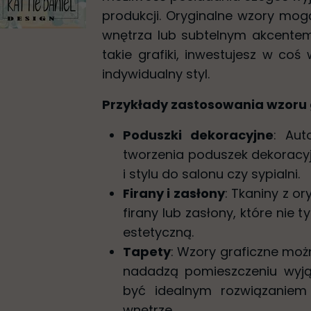
produkcji. Oryginalne wzory mog
wnętrza lub subtelnym akcentem
takie grafiki, inwestujesz w coś 
indywidualny styl.
Przykłady zastosowania wzoru
Poduszki dekoracyjne
: Aut
tworzenia poduszek dekoracy
i stylu do salonu czy sypialni.
Firany i zasłony
: Tkaniny z o
firany lub zasłony, które nie t
estetyczną.
Tapety
: Wzory graficzne moż
nadadzą pomieszczeniu wyją
być idealnym rozwiązaniem
wnętrze.