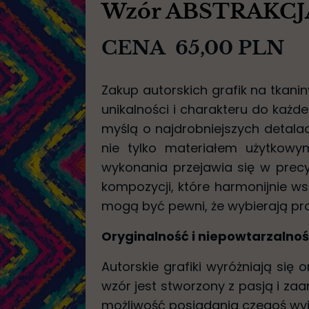
Wzór ABSTRAKCJ
CENA 65,00 PLN
Zakup autorskich grafik na tkan
unikalności i charakteru do każde
myślą o najdrobniejszych detalac
nie tylko materiałem użytkowym
wykonania przejawia się w prec
kompozycji, które harmonijnie wsp
mogą być pewni, że wybierają pro
Oryginalność i niepowtarzalno
Autorskie grafiki wyróżniają się 
wzór jest stworzony z pasją i za
możliwość posiadania czegoś wyj