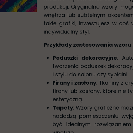
produkcji. Oryginalne wzory mog
wnętrza lub subtelnym akcentem
takie grafiki, inwestujesz w coś 
indywidualny styl.
Przykłady zastosowania wzoru
Poduszki dekoracyjne
: Aut
tworzenia poduszek dekoracy
i stylu do salonu czy sypialni.
Firany i zasłony
: Tkaniny z o
firany lub zasłony, które nie t
estetyczną.
Tapety
: Wzory graficzne moż
nadadzą pomieszczeniu wyją
być idealnym rozwiązaniem
wnętrze.