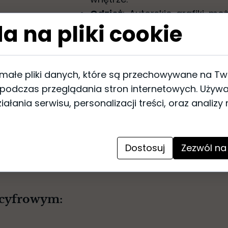
Odzież
: Autorskie grafiki 
a na pliki cookie
bluzkach, sukienkach czy 
garderoby staje się unikatowy
Obrusy i serwetki
: Wzory gra
tekstyliach stołowych, takich 
 małe pliki danych, które są przechowywane na T
podczas rodzinnych spotkań c
 podczas przeglądania stron internetowych. Używ
Inwestując w autorskie grafiki na 
ałania serwisu, personalizacji treści, oraz analizy
która wyróżnia Twoje wnętrze lub
Dostosuj
Zezwól na
 cyfrowym: